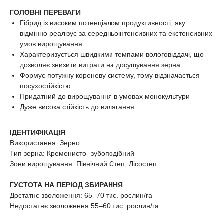
ГОЛОВНІ ПЕРЕВАГИ
Гібрид із високим потенціалом продуктивності, яку
відмінно реалізує за середньоінтенсивних та екстенсивних
умов вирощування
Характеризується швидкими темпами вологовіддачі, що
дозволяє знизити витрати на досушування зерна
Формує потужну кореневу систему, тому відзначається
посухостійкістю
Придатний до вирощування в умовах монокультури
Дуже висока стійкість до вилягання
ІДЕНТИФІКАЦІЯ
Використання: Зерно
Тип зерна: Кременисто- зубоподібний
Зони вирощування: Північний Степ, Лісостеп
ГУСТОТА НА ПЕРІОД ЗБИРАННЯ
Достатнє зволоження: 65–70 тис. рослин/га
Недостатнє зволоження 55–60 тис. рослин/га