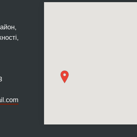
район,
ності,
3
il.com