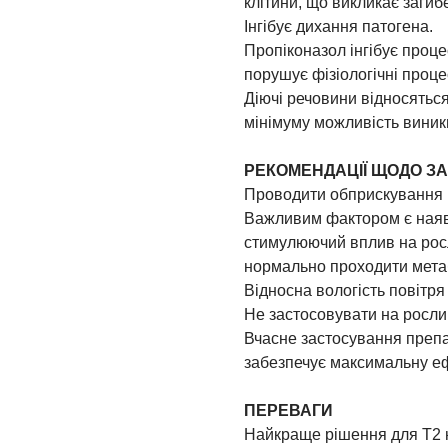
клітини, що викликає загибе
Інгібує дихання патогена.
Пропіконазол інгібує проце
порушує фізіологічні проце
Діючі речовини відносяться
мінімуму можливість виник
РЕКОМЕНДАЦІЇ ЩОДО З
Проводити обприскування п
Важливим фактором є наявн
стимулюючий вплив на росл
нормально проходити мета
Відносна вологість повітря
Не застосовувати на росли
Вчасне застосування препа
забезпечує максимальну е
ПЕРЕВАГИ
Найкраще рішення для Т2 