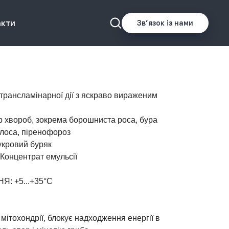
акти
Звʼязок із нами
 трансламінарної дії з яскраво вираженим
р хвороб, зокрема борошниста роса, бура
олоса, піренофороз
укровий буряк
нцентрат емульсії
: +5...+35°С
мітохондрії, блокує надходження енергії в