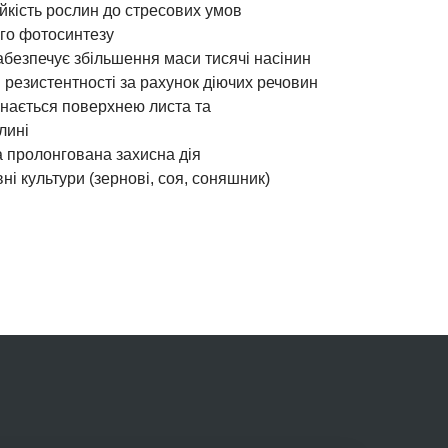
йкість рослин до стресових умов
го фотосинтезу
абезпечує збільшення маси тисячі насінин
резистентності за рахунок діючих речовин
инається поверхнею листа та
лині
а пролонгована захисна дія
ні культури (зернові, соя, соняшник)