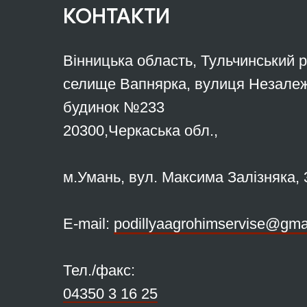
КОНТАКТИ
Вінницька область, Тульчинський 
селище Вапнярка, вулиця Незалеж
будинок №233
20300,Черкаська обл.,
м.Умань, вул. Максима Залізняка, 
Е-mail:
podillyaagrohimservise@gma
Тел./факс:
04350 3 16 25