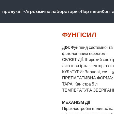
 продукції
Агрохімічна лабораторія
Партнери
Конт
ФУНГІСИЛ
ДІЯ: Фунгіцид системної та
фізіологічним ефектом.
ОБ’ЄКТ ДІЇ: Широкий спект
листкова іржа, септоріоз к
КУЛЬТУРИ: Зернові, соя, ц
ПРЕПАРАТИВНА ФОРМА: Ко
ТАРА: Каністра 5 л
ТЕМПЕРАТУРА ЗБЕРІГАННЯ
МЕХАНІЗМ ДІЇ
Піраклостробін впливає на 