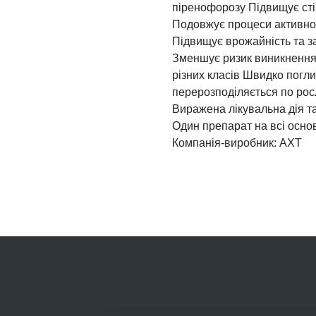
піренофорозу Підвищує сті
Подовжує процеси активно
Підвищує врожайність та з
Зменшує ризик виникнення 
різних класів Швидко погл
перерозподіляється по рос
Виражена лікувальна дія т
Один препарат на всі основ
Компанія-виробник: AXT