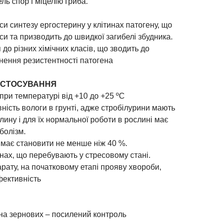
ль спор і міцелію гриба.
си синтезу ергостерину у клітинах патогену, що
си та призводить до швидкої загибелі збудника.
 до різних хімічних класів, що зводить до
нення резистентності патогена
АСТОСУВАННЯ
ри температурі від +10 до +25 ºC
ість вологи в грунті, адже стробілурини мають
ину і для їх нормальної роботи в рослині має
болізм.
 має становити не менше ніж 40 %.
нах, що перебувають у стресовому стані.
рату, на початковому етапі прояву хвороби,
фективність
на зернових – посилений контроль