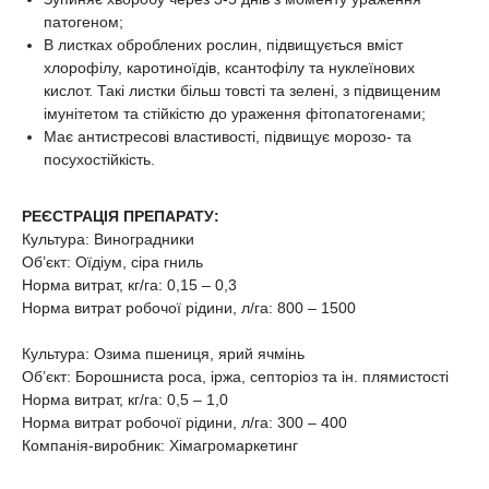
патогеном;
В листках оброблених рослин, підвищується вміст
хлорофілу, каротиноїдів, ксантофілу та нуклеїнових
кислот. Такі листки більш товсті та зелені, з підвищеним
імунітетом та стійкістю до ураження фітопатогенами;
Має антистресові властивості, підвищує морозо- та
посухостійкість.
РЕЄСТРАЦІЯ ПРЕПАРАТУ:
Культура: Виноградники
Об’єкт: Оїдіум, сіра гниль
Норма витрат, кг/га: 0,15 – 0,3
Норма витрат робочої рідини, л/га: 800 – 1500
Культура: Озима пшениця, ярий ячмінь
Об’єкт: Борошниста роса, іржа, септоріоз та ін. плямистості
Норма витрат, кг/га: 0,5 – 1,0
Норма витрат робочої рідини, л/га: 300 – 400
Компанія-виробник: Хімагромаркетинг