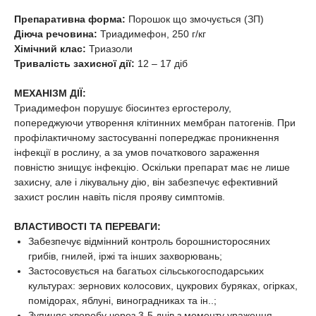
Препаративна форма:
Порошок що змочується (ЗП)
Діюча речовина:
Триадимефон, 250 г/кг
Хімічний клас:
Триазоли
Тривалість захисної дії:
12 – 17 діб
МЕХАНІЗМ ДІЇ:
Триадимефон порушує біосинтез ергостеролу,
попереджуючи утворення клітинних мембран патогенів. При
профілактичному застосуванні попереджає проникнення
інфекції в рослину, а за умов початкового зараження
повністю знищує інфекцію. Оскільки препарат має не лише
захисну, але і лікувальну дію, він забезпечує ефективний
захист рослин навіть після прояву симптомів.
ВЛАСТИВОСТІ ТА ПЕРЕВАГИ:
Забезпечує відмінний контроль борошнисторосяних
грибів, гнилей, іржі та інших захворювань;
Застосовується на багатьох сільськогосподарських
культурах: зернових колосових, цукрових буряках, огірках,
помідорах, яблуні, виноградниках та ін..;
Зупиняє хворобу через 3-5 днів з моменту ураження