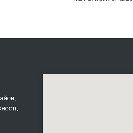
район,
ності,