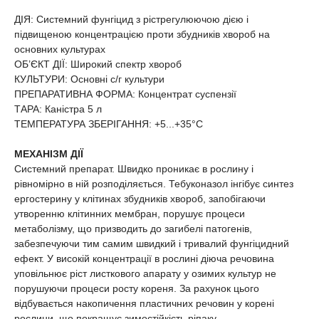
ДІЯ: Системний фунгіцид з рістрегулюючою дією і
підвищеною концентрацією проти збудників хвороб на
основних культурах
ОБ’ЄКТ ДІЇ: Широкий спектр хвороб
КУЛЬТУРИ: Основні с/г культури
ПРЕПАРАТИВНА ФОРМА: Концентрат суспензії
ТАРА: Каністра 5 л
ТЕМПЕРАТУРА ЗБЕРІГАННЯ: +5...+35°С
МЕХАНІЗМ ДІЇ
Системний препарат. Швидко проникає в рослину і
рівномірно в ній розподіляється. Тебуконазол інгібує синтез
ергостерину у клітинах збудників хвороб, запобігаючи
утворенню клітинних мембран, порушує процеси
метаболізму, що призводить до загибелі патогенів,
забезпечуючи тим самим швидкий і тривалий фунгіцидний
ефект. У високій концентрації в рослині діюча речовина
уповільнює ріст листкового апарату у озимих культур не
порушуючи процеси росту кореня. За рахунок цього
відбувається накопичення пластичних речовин у корені
рослини, що покращує зимостійкість ріпаку.