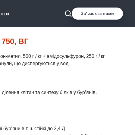
акти
Звʼязок із нами
750, ВГ
н-метил, 500 г / кг + амідосульфурон, 250 г / кг
нули, що диспергуються у воді
ілення клітин та синтезу білків у бур’янів.
:
бур’яни в т. ч. стійкі до 2,4 Д