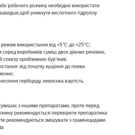
 або робочого розчину необхідно використати
 швидше,щоб уникнути кислотного гідролізу
режим використання від +5°С до +25°С;
 серед виробників суміш двох діючих речовин,
 спектр проблемних бур’янів;
стання: від початку кущіння до появи
лючно;
несення гербіциду, невисока вартість.
сумішах з іншими препаратами, проте перед
озчину рекомендується перевірити препаратина
. Не рекомендуються змішувати з грамініцидами.
ta