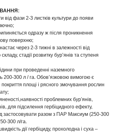
ВАННЯ:
 від фази 2-3 листків культури до появи
лючно;
припиняється одразу ж після проникнення
кову поверхню;
настає через 2-3 тижні в залежності від
складу, стадії розвитку бур’янів та ступеня
рідини при проведенні наземного
 200-300 л / га. Обов’язковою вимогою є
 покриття площі і рясного змочування рослин
ату;
'яненості,наявності проблемних бур'янів,
вів, для підсилення гербіцидного ефекту,
ід застосовувати разом з ПАР Максиум (250-300
50-300 л/га.
идкість дії гербіциду, прохолодна і суха –