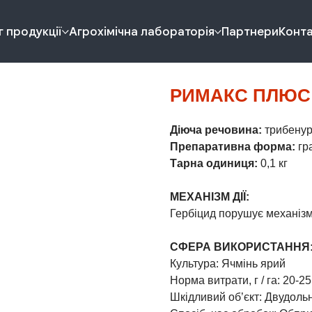
 продукції
Агрохімічна лабораторія
Партнери
Конт
РИМАКС ПЛЮС 
Діюча речовина:
трибенуро
Препаративна форма:
гра
Тарна одиниця:
0,1 кг
МЕХАНІЗМ ДІЇ:
Гербіцид порушує механізм д
СФЕРА ВИКОРИСТАННЯ
Культура: Ячмінь ярий
Норма витрати, г / га: 20-25
Шкідливий об’єкт: Двудольні 