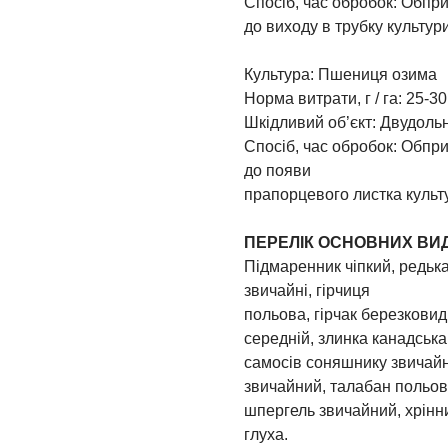
Спосіб, час обробок: Обпри
до виходу в трубку культури
Культура: Пшениця озима
Норма витрати, г / га: 25-30
Шкідливий об’єкт: Двудольні 
Спосіб, час обробок: Обпри
до появи
прапорцевого листка культ
ПЕРЕЛІК ОСНОВНИХ ВИД
Підмаренник чіпкий, редька
звичайні, гірчиця
польова, гірчак березковид
середній, злинка канадська,
самосів соняшнику звичайн
звичайний, талабан польов
шпергель звичайний, хрінн
глуха.