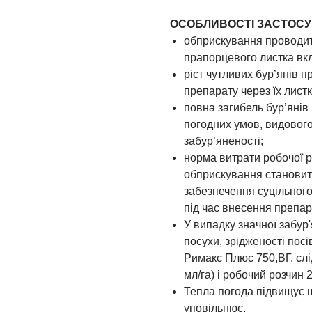
ОСОБЛИВОСТІ ЗАСТОСУ
обприскування проводити
прапорцевого листка вк
ріст чутливих бур’янів 
препарату через їх лист
повна загибель бур’янів 
погодних умов, видового 
забур’яненості;
норма витрати робочої 
обприскування становить
забезпечення суцільного
під час внесення препар
У випадку значної забур
посухи, зрідженості посі
Римакс Плюс 750,ВГ, сл
мл/га) і робочий розчин 2
Тепла погода підвищує шв
уповільнює.