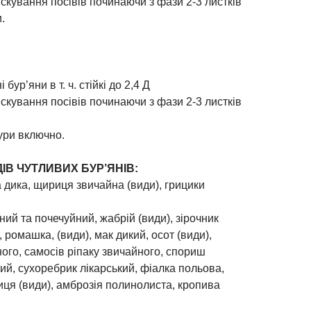
скування посівів починаючи з фази 2-3 листків
.
бур’яни в т. ч. стійкі до 2,4 Д
скування посівів починаючи з фази 2-3 листків
ури включно.
ІВ ЧУТЛИВИХ БУР’ЯНІВ:
 дика, щириця звичайна (види), грицики
ний та почечуйний, жабрій (види), зірочник
 ромашка, (види), мак дикий, осот (види),
ого, самосів ріпаку звичайного, спориш
ий, сухоребрик лікарський, фіалка польова,
иця (види), амброзія полинолиста, кропива