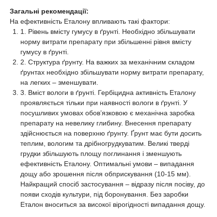
Загальні рекомендації:
На ефективність Еталону впливають такі фактори:
1. Рівень вмісту гумусу в ґрунті. Необхідно збільшувати
норму витрати препарату при збільшенні рівня вмісту
гумусу в ґрунті.
2. Структура ґрунту. На важких за механічним складом
ґрунтах необхідно збільшувати норму витрати препарату,
на легких – зменшувати.
3. Вміст вологи в ґрунті. Гербіцидна активність Еталону
проявляється тільки при наявності вологи в ґрунті. У
посушливих умовах обов’язковою є механічна заробка
препарату на невелику глибину. Внесення препарату
здійснюється на поверхню ґрунту. Ґрунт має бути досить
теплим, вологим та дрібногрудкуватим. Великі тверді
грудки збільшують площу поглинання і зменшують
ефективність Еталону. Оптимальні умови – випадання
дощу або зрошення після обприскування (10-15 мм).
Найкращий спосіб застосування – відразу після посіву, до
появи сходів культури, під боронування. Без заробки
Еталон вноситься за високої вірогідності випадання дощу.