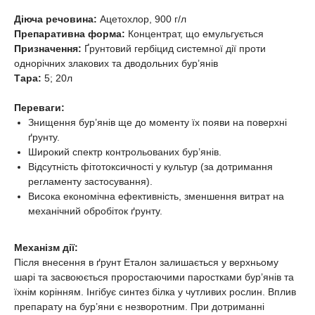
Діюча речовина:
Ацетохлор, 900 г/л
Препаративна форма:
Концентрат, що емульгується
Призначення:
Ґрунтовий гербіцид системної дії проти
однорічних злакових та дводольних бур’янів
Тара:
5; 20л
Переваги:
Знищення бур’янів ще до моменту їх появи на поверхні
ґрунту.
Широкий спектр контрольованих бур’янів.
Відсутність фітотоксичності у культур (за дотримання
регламенту застосування).
Висока економічна ефективність, зменшення витрат на
механічний обробіток ґрунту.
Механізм дії:
Після внесення в ґрунт Еталон залишається у верхньому
шарі та засвоюється проростаючими паростками бур’янів та
їхнім корінням. Інгібує синтез білка у чутливих рослин. Вплив
препарату на бур’яни є незворотним. При дотриманні