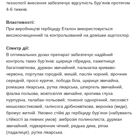
технології внесення забезпечує відсутність бур’янів протягом
4-6 тижнів.
Властивості:
При виробництві гербіциду Еталон використовується
високоочищенний та контрольований на домішки ацетохлор.
Спектр дії:
В оптимальних дозах препарат забезпечує надійний
контроль таких бур’янів: щириця гібридна, пажитниця
багатоквіткова, дурман звичайний, пальчатка криваво-
червона, портулак городній, мишій, паслін чорний, зірочник
середній, просо куряче, лобода біла, щириця звичайна,
ромашка лікарська, рутка лікарська, шпергель звичайний,
фіалка польова, жовтозілля звичайне, кропива глуха
пурпурна, талабан польовий, тонконіг однорічний, лисохвіст
мишохвостиковий, галінсога дрібноквіткова, вероніка (види),
бромус житній. Умовно стійкі до гербіциду бур’яни (набувають
стійкості за певних умов): амброзія полинолиста, дурман
звичайний, підмаренник чіпкий, редька дика, ріпак
(падалиця), рутка лікарська.