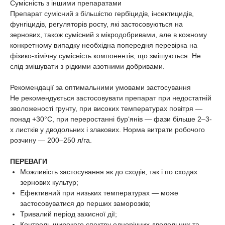
Сумісність з іншими препаратами
Препарат сумісний з більшістю гербіцидів, інсектицидів,
фунгіцидів, регуляторів росту, які застосовуються на
зернових, також сумісний з мікродобривами, але в кожному
конкретному випадку необхідна попередня перевірка на
фізико-хімічну сумісність компонентів, що змішуються. Не
слід змішувати з рідкими азотними добривами.
Рекомендації за оптимальними умовами застосування
Не рекомендується застосовувати препарат при недостатній
зволоженості грунту, при високих температурах повітря —
понад +30°C, при переростанні бур‘янів — фази більше 2–3-
х листків у дводольних і злакових. Норма витрати робочого
розчину — 200–250 л/га.
ПЕРЕВАГИ
Можливість застосування як до сходів, так і по сходах
зернових культур;
Ефективний при низьких температурах — може
застосовуватися до перших заморозків;
Тривалий період захисної дії;
Контроль широкого спектру однорічних дводольних та