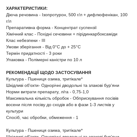
ХАРАКТЕРИСТИКИ:
Діюча речовина - Ізопротурон, 500 г/л + дифлюфенікан, 100
г/л
Препаративна форма - Концентрат суспензії
Хімічний клас - Похідні сечовини + пірідинкарбоксаміди
Клас небезпеки - ІІІ
Умови зберігання - Від 0°С до + 25°С
Термін придатності - 3 роки
Упаковка - Полімерні каністри по 10 л
РЕКОМЕНДАЦІЇ ЩОДО ЗАСТОСУВАННЯ
Культура - Пшениця озима, тритікале*
Шкідливі об'єкти- Однорічні дводольні та злакові бур'яни
Норми витрати препарату, л/га - 0,75-1,0
Максимальна кількість обробок - Обприскування посівів
восени після посіву до сходів або в фази 1-3 листків у
культури
Спосіб, час обробки, обмеження - 1
Культура - Пшениця озима, тритікале*
Шкідливі об'єкти- Однорічні дводольні та злакові бур'яни