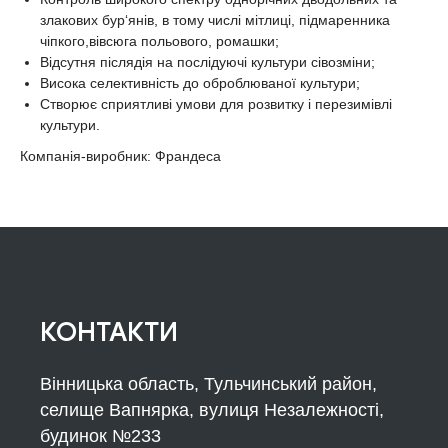
злакових бур‘янів, в тому числі мітлиці, підмаренника
чіпкого,вівсюга польового, ромашки;
Відсутня післядія на послідуючі культури сівозміни;
Висока селективність до оброблюваної культури;
Створює сприятливі умови для розвитку і перезимівлі
культури.
Компанія-виробник: Франдеса
КОНТАКТИ
Вінницька область, Тульчинський район,
селище Вапнярка, вулиця Незалежності,
будинок №233