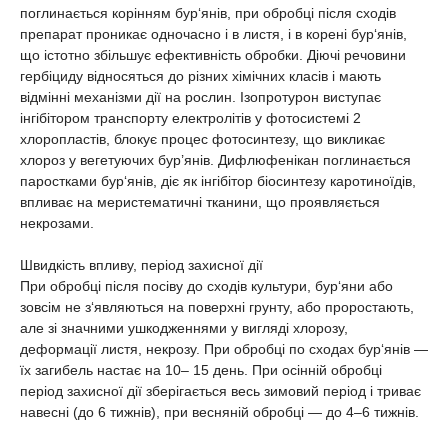
поглинається корінням бур‘янів, при обробці після сходів
препарат проникає одночасно і в листя, і в корені бур‘янів,
що істотно збільшує ефективність обробки. Діючі речовини
гербіциду відносяться до різних хімічних класів і мають
відмінні механізми дії на рослин. Ізопротурон виступає
інгібітором транспорту електролітів у фотосистемі 2
хлоропластів, блокує процес фотосинтезу, що викликає
хлороз у вегетуючих бур’янів. Дифлюфенікан поглинається
паростками бур‘янів, діє як інгібітор біосинтезу каротиноїдів,
впливає на меристематичні тканини, що проявляється
некрозами.
Швидкість впливу, період захисної дії
При обробці після посіву до сходів культури, бур‘яни або
зовсім не з‘являються на поверхні грунту, або проростають,
але зі значними ушкодженнями у вигляді хлорозу,
деформації листя, некрозу. При обробці по сходах бур‘янів —
їх загибель настає на 10– 15 день. При осінній обробці
період захисної дії зберігається весь зимовий період і триває
навесні (до 6 тижнів), при весняній обробці — до 4–6 тижнів.