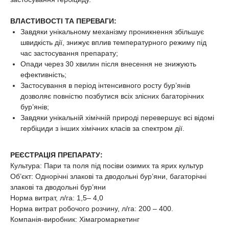
ВЛАСТИВОСТІ ТА ПЕРЕВАГИ:
Завдяки унікальному механізму проникнення збільшує
швидкість дії, знижує вплив температурного режиму під
час застосування препарату;
Опади через 30 хвилин після внесення не знижують
ефективність;
Застосування в період інтенсивного росту бур’янів
дозволяє повністю позбутися всіх злісних багаторічних
бур’янів;
Завдяки унікальній хімічній природі перевершує всі відомі
гербіциди з інших хімічних класів за спектром дії.
РЕЄСТРАЦІЯ ПРЕПАРАТУ:
Культура: Пари та поля під посіви озимих та ярих культур
Об’єкт: Однорічні злакові та дводольні бур’яни, багаторічні
злакові та дводольні бур’яни
Норма витрат, л/га: 1,5– 4,0
Норма витрат робочого розчину, л/га: 200 – 400.
Компанія-виробник: Хімагромаркетинг