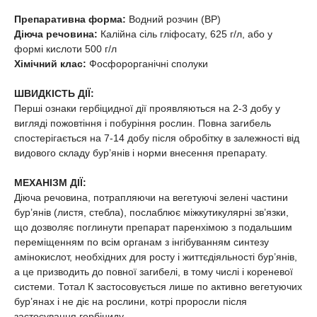
Препаративна форма:
Водний розчин (ВР)
Діюча речовина:
Калійна сіль гліфосату, 625 г/л, або у
формі кислоти 500 г/л
Хімічний клас:
Фосфорорганічні сполуки
ШВИДКІСТЬ ДІЇ:
Перші ознаки гербіцидної дії проявляються на 2-3 добу у
вигляді пожовтіння і побуріння рослин. Повна загибель
спостерігається на 7-14 добу після обробітку в залежності від
видового складу бур’янів і норми внесення препарату.
МЕХАНІЗМ ДІЇ:
Діюча речовина, потрапляючи на вегетуючі зелені частини
бур’янів (листя, стебла), послаблює міжкутикулярні зв’язки,
що дозволяє поглинути препарат паренхімою з подальшим
переміщенням по всім органам з інгібуванням синтезу
амінокислот, необхідних для росту і життєдіяльності бур’янів,
а це призводить до повної загибелі, в тому числі і кореневої
системи. Тотал К застосовується лише по активно вегетуючих
бур’янах і не діє на рослини, котрі проросли після
застосування гербіциду.