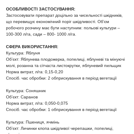
ОСОБЛИВОСТІ ЗАСТОСУВАННЯ:
Застосовувати препарат доцільно за чисельності шкідників,
що перевищує економічний поріг шкідливості. Об’єм
робочого розчину має бути наступним: польові культури –
100-300 л/га, сади – 800- 1000 л/га.
СФЕРА ВИКОРИСТАННЯ:
Культура: Яблуня
Об’єкт: Яблунева плодожерка, попелиці, яблуневі та мінуючі
молі, розанна та сітчаста листокрутки, яблуневий пильщик
Норма витрат, л/га: 0,15-0,20
Спосіб. час обробки: 2 обприскування в період вегетації
Культура: Соняшник
Об’єкт: Саранов
Норма витрат, л/га: 0,050-0,075
Спосіб. час обробки: 1 обприскування в період вегетації
Культура: Пшениця, ячмінь
Об’єкт: Личинки клопа шкідливої черепашки, попелиці,