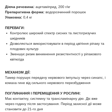
Діюча речовина:
ацетаміприд, 200 г/кг
Препаративна форма:
водорозчинний порошок
Упаковка:
0,4 кг
ПЕРЕВАГИ:
Контролює широкий спектр сисних та листогризучих
шкідників
Дозволяється використовувати в період цвітіння ріпаку та
плодових культур
Зменшує ризик виникнення резистентності у ріпакового
квіткоїда
МЕХАНІЗМ ДІЇ:
Тамер порушує передачу нервового імпульсу через синапс, і
комаха гине від сильного нервового перезбудження
ПОГЛИНАННЯ І ПЕРЕМІЩЕННЯ У РОСЛИНІ:
Має контактну, системну та трансламінарну дію. Діє вже
через годину після застосування. Період захисної дії може
становити до 21-го дня