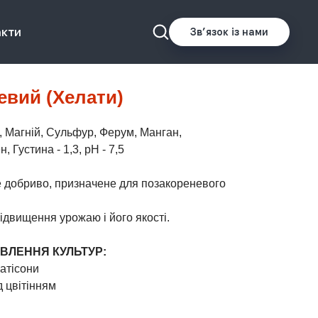
акти
Звʼязок із нами
вий (Хелати)
й, Магній, Сульфур, Ферум, Манган,
, Густина - 1,3, рН - 7,5
 добриво, призначене для позакореневого
ідвищення урожаю і його якості.
ИВЛЕННЯ КУЛЬТУР:
патісони
 цвітінням