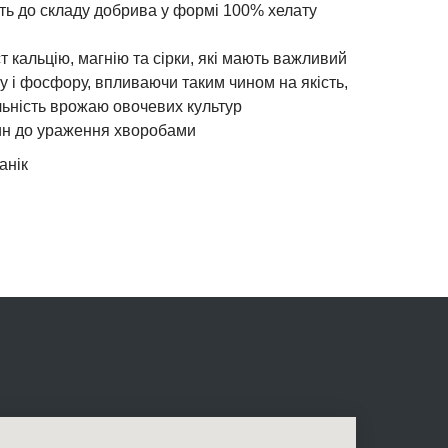
ять до складу добрива у формі 100% хелату
т кальцію, магнію та сірки, які мають важливий
у і фосфору, впливаючи таким чином на якість,
льність врожаю овочевих культур
лин до ураження хворобами
анік