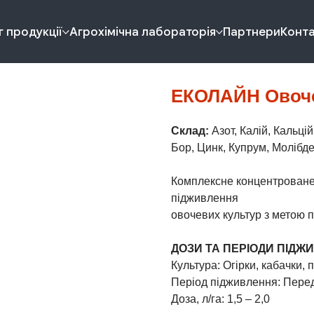
 продукції
Агрохімічна лабораторія
Партнери
Конт
ЕКОЛАЙН Овоче
Склад:
Азот, Калій, Кальці
Бор, Цинк, Купрум, Молібден
Комплексне концентроване
підживлення
овочевих культур з метою п
ДОЗИ ТА ПЕРІОДИ ПІДЖ
Культура: Огірки, кабачки, 
Період підживлення: Перед
Доза, л/га: 1,5 – 2,0