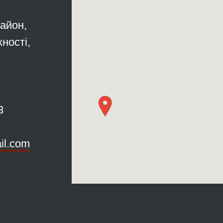
район,
ності,
3
il.com