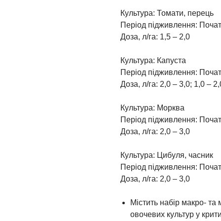
Культура: Томати, перець
Період підживлення: Почат
Доза, л/га: 1,5 – 2,0
Культура: Капуста
Період підживлення: Поча
Доза, л/га: 2,0 – 3,0; 1,0 – 2,
Культура: Морква
Період підживлення: Поча
Доза, л/га: 2,0 – 3,0
Культура: Цибуля, часник
Період підживлення: Поча
Доза, л/га: 2,0 – 3,0
Містить набір макро- та
овочевих культур у крити