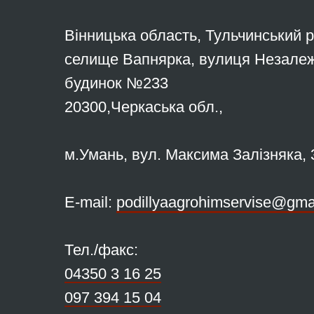
Вінницька область, Тульчинський 
селище Вапнярка, вулиця Незалеж
будинок №233
20300,Черкаська обл.,
м.Умань, вул. Максима Залізняка, 
Е-mail:
podillyaagrohimservise@gma
Тел./факс:
04350 3 16 25
097 394 15 04