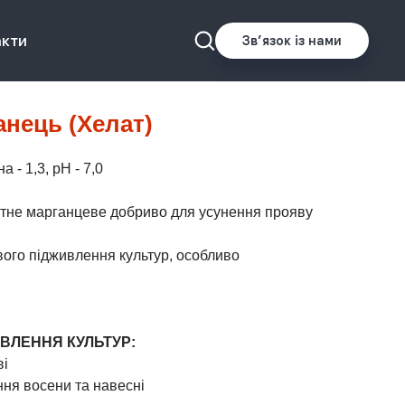
акти
Звʼязок із нами
нець (Хелат)
а - 1,3, рН - 7,0
тне марганцеве добриво для усунення прояву
ого підживлення культур, особливо
ИВЛЕННЯ КУЛЬТУР:
ві
ня восени та навесні