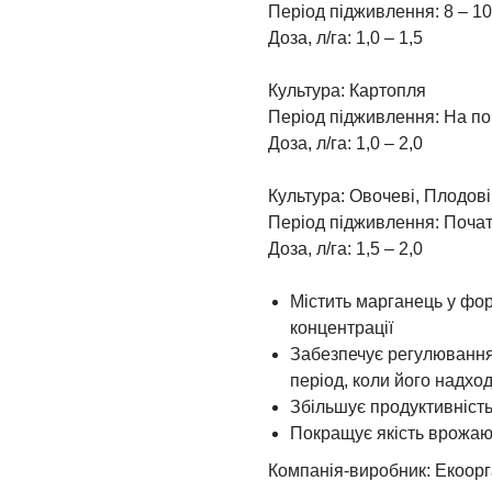
Період підживлення: 8 – 10
Доза, л/га: 1,0 – 1,5
Культура: Картопля
Період підживлення: На поч
Доза, л/га: 1,0 – 2,0
Культура: Овочеві, Плодові
Період підживлення: Поча
Доза, л/га: 1,5 – 2,0
Містить марганець у фо
концентрації
Забезпечує регулювання
період, коли його надхо
Збільшує продуктивніст
Покращує якість врожа
Компанія-виробник: Екоорг