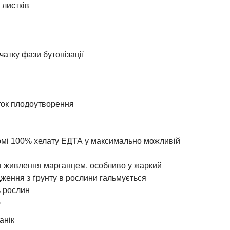
 листків
атку фази бутонізації
ток плодоутворення
рмі 100% хелату ЕДТА у максимально можливій
 живлення марганцем, особливо у жаркий
дження з ґрунту в рослини гальмується
ь рослин
ю
анік