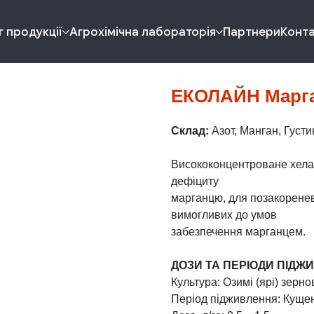
 продукції
Агрохімічна лабораторія
Партнери
Конт
ЕКОЛАЙН Марга
Склад:
Азот, Манган, Густин
Висококонцентроване хела
дефіциту
марганцю, для позакоренев
вимогливих до умов
забезпечення марганцем.
ДОЗИ ТА ПЕРІОДИ ПІДЖ
Культура: Озимі (ярі) зерно
Період підживлення: Кущен