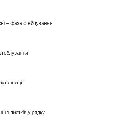
ні – фаза стеблування
 стеблування
утонізації
ння листків у рядку