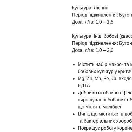
Культура: Люпин
Період підживлення: Бутон
Доза, л/га: 1,0 – 1,5
Культура: Інші бобові (квас
Період підживлення: Бутон
Доза, л/га: 1,0 – 2,0
Містить набір макро- та
бобових культур у крити
Mg, Zn, Mn, Fe, Cu вход
ЕДТА
Добриво особливо ефекти
вирощуванні бобових об
що містять молібден
Цинк, що міститься в до
та бактеріальних хворо
Покращує роботу корене