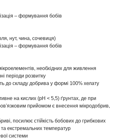
ізація – формування бобів
оля, нут, чина, сочевиця)
ізація – формування бобів
 мікроелементів, необхідних для живлення
чні періоди розвитку
ять до складу добрива у формі 100% хелату
вне на кислих (рН < 5,5) ґрунтах, де при
ов'язковим прийомом є внесення мікродобрив,
бриві, посилює стійкість бобових до грибкових
б та екстремальних температур
вої системи