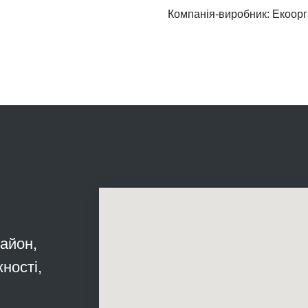
Компанія-виробник: Екоорг
район,
ності,