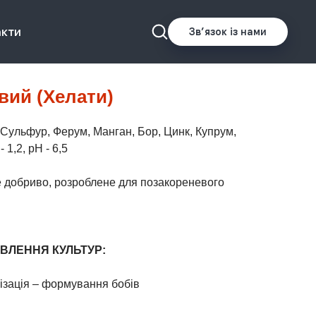
акти
Звʼязок із нами
ий (Хелати)
, Сульфур, Ферум, Манган, Бор, Цинк, Купрум,
 1,2, рН - 6,5
 добриво, розроблене для позакореневого
ИВЛЕННЯ КУЛЬТУР:
ізація – формування бобів