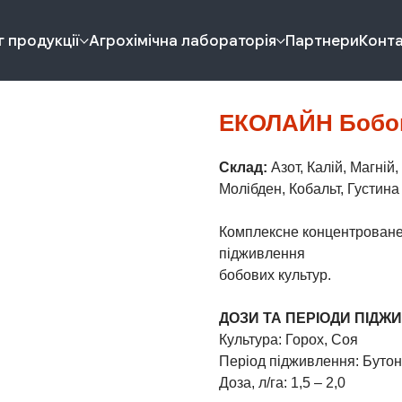
 продукції
Агрохімічна лабораторія
Партнери
Конт
ЕКОЛАЙН Бобов
Склад:
Азот, Калій, Магній
Молібден, Кобальт, Густина -
Комплексне концентроване
підживлення
бобових культур.
ДОЗИ ТА ПЕРІОДИ ПІДЖ
Культура: Горох, Соя
Період підживлення: Бутон
Доза, л/га: 1,5 – 2,0