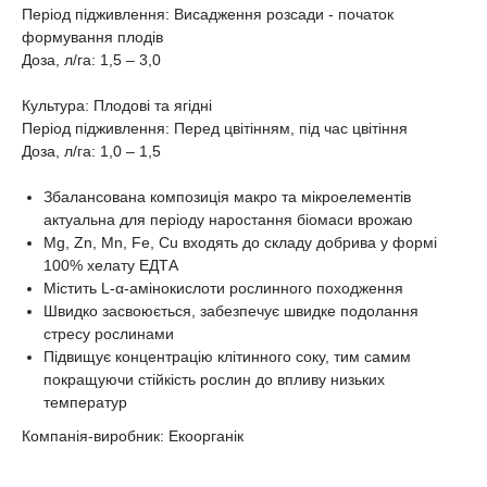
Період підживлення: Висадження розсади - початок
формування плодів
Доза, л/га: 1,5 – 3,0
Культура: Плодові та ягідні
Період підживлення: Перед цвітінням, під час цвітіння
Доза, л/га: 1,0 – 1,5
Збалансована композиція макро та мікроелементів
актуальна для періоду наростання біомаси врожаю
Mg, Zn, Mn, Fe, Cu входять до складу добрива у формі
100% хелату ЕДТА
Містить L-α-амінокислоти рослинного походження
Швидко засвоюється, забезпечує швидке подолання
стресу рослинами
Підвищує концентрацію клітинного соку, тим самим
покращуючи стійкість рослин до впливу низьких
температур
Компанія-виробник: Екоорганік