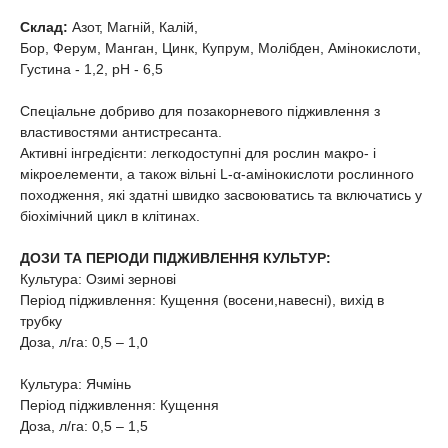
Склад:
Азот, Магній, Калій,
Бор, Ферум, Манган, Цинк, Купрум, Молібден, Амінокислоти,
Густина - 1,2, рН - 6,5
Спеціальне добриво для позакорневого підживлення з
властивостями антистресанта.
Активні інгредієнти: легкодоступні для рослин макро- і
мікроелементи, а також вільні L-α-амінокислоти рослинного
походження, які здатні швидко засвоюватись та включатись у
біохімічний цикл в клітинах.
ДОЗИ ТА ПЕРІОДИ ПІДЖИВЛЕННЯ КУЛЬТУР:
Культура: Озимі зернові
Період підживлення: Кущення (восени,навесні), вихід в
трубку
Доза, л/га: 0,5 – 1,0
Культура: Ячмінь
Період підживлення: Кущення
Доза, л/га: 0,5 – 1,5