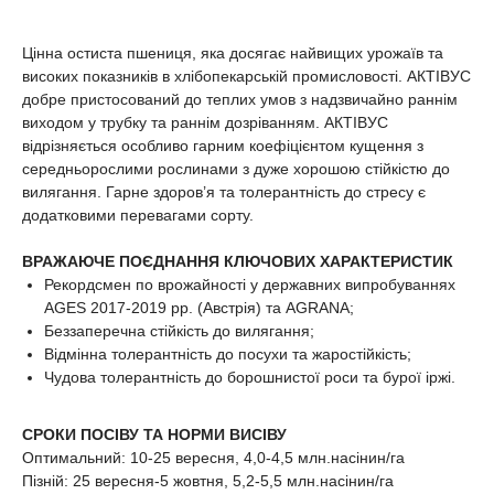
Цінна остиста пшениця, яка досягає найвищих урожаїв та
високих показників в хлібопекарській промисловості. АКТІВУС
добре пристосований до теплих умов з надзвичайно раннім
виходом у трубку та раннім дозріванням. АКТІВУС
відрізняється особливо гарним коефіцієнтом кущення з
середньорослими рослинами з дуже хорошою стійкістю до
вилягання. Гарне здоров’я та толерантність до стресу є
додатковими перевагами сорту.
ВРАЖАЮЧЕ ПОЄДНАННЯ КЛЮЧОВИХ ХАРАКТЕРИСТИК
Рекордсмен по врожайності у державних випробуваннях
AGES 2017-2019 рр. (Австрія) та AGRANA;
Беззаперечна стійкість до вилягання;
Відмінна толерантність до посухи та жаростійкість;
Чудова толерантність до борошнистої роси та бурої іржі.
СРОКИ ПОСІВУ ТА НОРМИ ВИСІВУ
Оптимальний: 10-25 вересня, 4,0-4,5 млн.насінин/га
Пізній: 25 вересня-5 жовтня, 5,2-5,5 млн.насінин/га