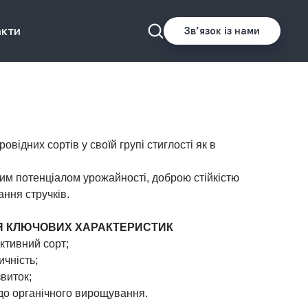
акти
Звʼязок із нами
ровідних сортів у своїй групі стиглості як в
ким потенціалом урожайності, доброю стійкістю
ання стручків.
 КЛЮЧОВИХ ХАРАКТЕРИСТИК
ктивний сорт;
ичність;
виток;
до органічного вирощування.