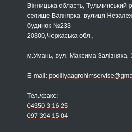
Вінницька область, Тульчинський 
селище Вапнярка, вулиця Незалеж
будинок №233
20300,Черкаська обл.,
м.Умань, вул. Максима Залізняка, 
Е-mail:
podillyaagrohimservise@gma
Тел./факс:
04350 3 16 25
097 394 15 04