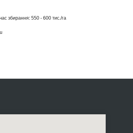
ас збирання: 550 - 600 тис./га
м
u