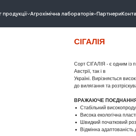
 продукції
Агрохімічна лабораторія
Партнери
Конт
СІГАЛІЯ
Сорт СІГАЛІЯ - є одним із п
Австрії, так і в
Україні. Вирізняється висо
до вилягання та розтріскув
ВРАЖАЮЧЕ ПОЄДНАННЯ
Стабільний високопроду
Висока екологічна пласт
Швидкий початковий роз
Відмінна адаптованість 