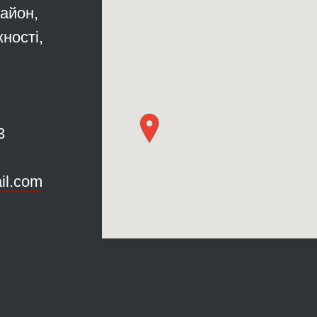
район,
ності,
3
il.com