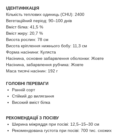
ІДЕНТИФІКАЦІЯ
Кількість теплових одиниць (CHU): 2400
Вегетаційний період: 90–100 днів
Вміст білка: 41,5 %
Вміст жиру: 20,7 %
Висота рослин: 78 см
Висота кріплення нижнього бобу: 11,3 см
Форма насінини: Куляста
Насінина, основне забарвлення оболонки: Жовте
Насінина, забарвлення рубчика: Жовте
Маса тисячі насінин: 192 г
ГОЛОВНІ ПЕРЕВАГИ
Ранній сорт
Стійкий до вилягання
Високий вміст білка
РЕКОМЕНДАЦІЇ З ПОСІВУ
Ширина міжряддя при посіві: 12,5–15–30 см
Рекомендована густота при посіві: 700 тис. схожих