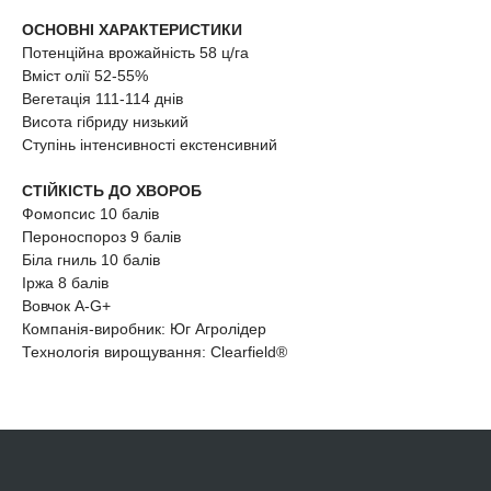
ОСНОВНІ ХАРАКТЕРИСТИКИ
Потенційна врожайність 58 ц/га
Вміст олії 52-55%
Вегетація 111-114 днів
Висота гібриду низький
Ступінь інтенсивності екстенсивний
СТІЙКІСТЬ ДО ХВОРОБ
Фомопсис 10 балів
Пероноспороз 9 балів
Біла гниль 10 балів
Іржа 8 балів
Вовчок A-G+
Компанія-виробник: Юг Агролідер
Технологія вирощування: Clearfield®