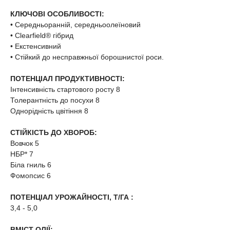
КЛЮЧОВІ ОСОБЛИВОСТІ:
• Середньоранній, середньоолеїновий
• Clearfield® гібрид
• Екстенсивний
• Стійкий до несправжньої борошнистої роси.
ПОТЕНЦІАЛ ПРОДУКТИВНОСТІ:
Інтенсивність стартового росту 8
Толерантність до посухи 8
Однорідність цвітіння 8
СТІЙКІСТЬ ДО ХВОРОБ:
Вовчок 5
НБР* 7
Біла гниль 6
Фомопсис 6
ПОТЕНЦІАЛ УРОЖАЙНОСТІ, Т/ГА :
3,4 - 5,0
ВМІСТ ОЛІЇ: