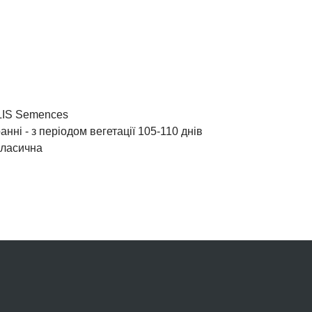
LIS Semences
нні - з періодом вегетації 105-110 днів
Класична