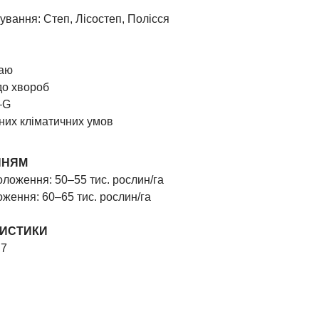
вання: Степ, Лісостеп, Полісся
жаю
до хвороб
А–G
них кліматичних умов
ННЯМ
оложення: 50–55 тис. рослин/га
оження: 60–65 тис. рослин/га
РИСТИКИ
 7