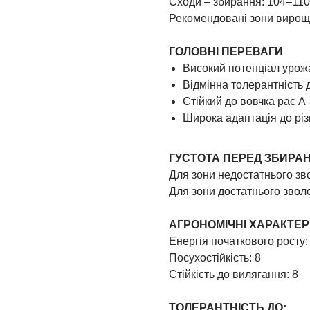
Сходи – збирання: 104–110
Рекомендовані зони вирощу
ГОЛОВНІ ПЕРЕВАГИ
Високий потенціал уро
Відмінна толерантність 
Стійкий до вовчка рас 
Широка адаптація до різ
ГУСТОТА ПЕРЕД ЗБИРА
Для зони недостатнього зв
Для зони достатнього звол
АГРОНОМІЧНІ ХАРАКТЕ
Енергія початкового росту:
Посухостійкість: 8
Стійкість до вилягання: 8
ТОЛЕРАНТНІСТЬ ДО: