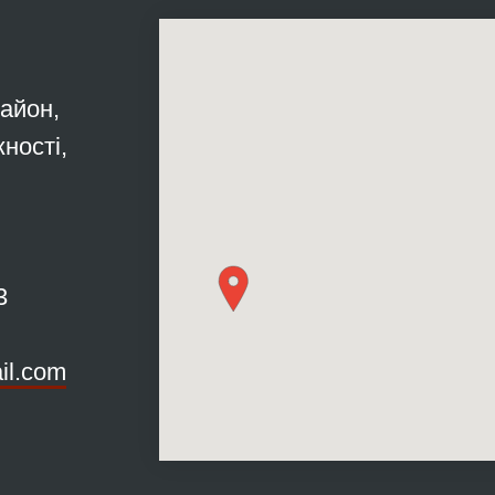
район,
ності,
3
il.com