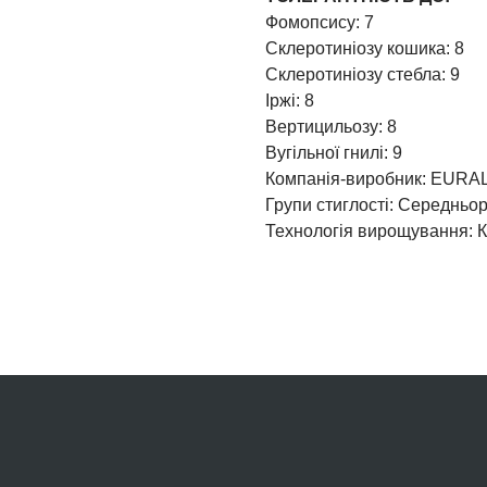
Фомопсису: 7
Склеротиніозу кошика: 8
Склеротиніозу стебла: 9
Іржі: 8
Вертицильозу: 8
Вугільної гнилі: 9
Компанія-виробник: EURA
Групи стиглості: Середньора
Технологія вирощування: 