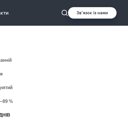
акти
Звʼязок із нами
анній
см
нятий
8–89 %
ДНІВ