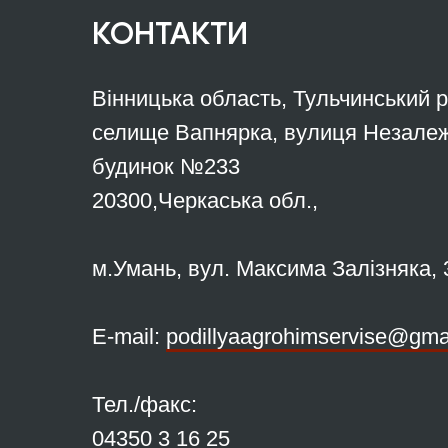
КОНТАКТИ
Вінницька область, Тульчинський 
селище Вапнярка, вулиця Незалеж
будинок №233
20300,Черкаська обл.,
м.Умань, вул. Максима Залізняка, 
Е-mail:
podillyaagrohimservise@gma
Тел./факс:
04350 3 16 25