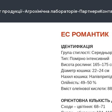
 продукції
Агрохімічна лабораторія
Партнери
Конт
ЕС РОМАНТИК
ІДЕНТИФІКАЦІЯ
Група стиглості: Середньор
Тип: Помірно інтенсивний
Висота рослини: 165–175 
Діаметр кошика: 22–24 см
Нахил кошика: Напівприпід
Олійність: 49–50 %
Вміст олеїнової кислоти: 8
ОРІЄНТОВНА КІЛЬКІСТЬ 
Сходи – цвітіння: 68–71